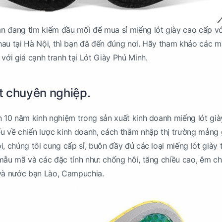
n đang tìm kiếm đầu mối để mua sỉ miếng lót giày cao cấp vớ
au tại Hà Nội, thì bạn đã đến đúng nơi. Hãy tham khảo các 
với giá cạnh tranh tại Lót Giày Phú Minh.
t chuyên nghiệp.
n 10 năm kinh nghiệm trong sản xuất kinh doanh miếng lót già
u về chiến lược kinh doanh, cách thâm nhập thị trường mảng 
i, chúng tôi cung cấp sỉ, buôn đầy đủ các loại miếng lót giày 
mẫu mã và các đặc tính như: chống hôi, tăng chiều cao, êm châ
 và nước bạn Lào, Campuchia.