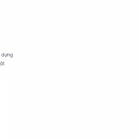
y dựng
một