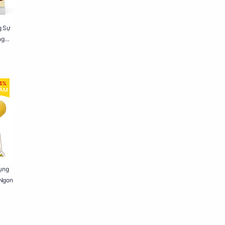
g Sự
ng
4%
IẢM
ụng
 Ngon