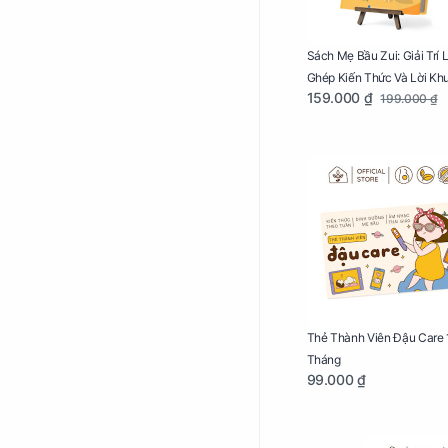
Sách Mẹ Bầu Zui: Giải Trí 
Ghép Kiến Thức Và Lời Kh
159.000 ₫
199.000 ₫
Mang Thai Bổ Ích
Thẻ Thành Viên Đậu Care 
Tháng
99.000 ₫