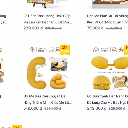
Lồng
Sổ Hành Trình Mang Thai: Giúp
Lịch Mẹ Bầu: Ghi Lại Nhữn
uyên
Mẹ Lên Kế Hoạch Chu Đáo Và
Kiện Và Cột Mốc Quan Trọ
239.000 ₫
79.000 ₫
299.000 ₫
109.000 ₫
Lưu Giữ Kỷ Niệm Mang Thai
Của Mẹ Và Bé
21%
2
GIẢM
G
Gối Mẹ Bầu Đậu Khuyết: Đa
Gối Bầu Cánh Tiên Nâng B
1
Năng Thông Minh Giúp Mẹ Bầu
Đỡ Lưng Cho Mẹ Bầu Ngủ
519.000 ₫
249.000 ₫
659.000 ₫
329.000 ₫
Ngủ Ngon, Cho Bé Bú Sau Sinh
34%