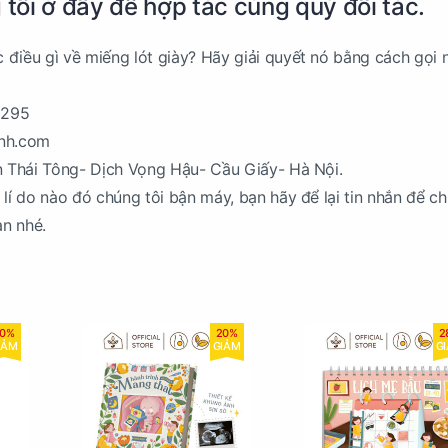
 tôi ở đây để hợp tác cùng quý đối tác.
điều gì về miếng lót giày? Hãy giải quyết nó bằng cách gọi 
1295
inh.com
n Thái Tông- Dịch Vọng Hậu- Cầu Giấy- Hà Nội.
 lí do nào đó chúng tôi bận máy, bạn hãy để lại tin nhắn để ch
ạn nhé.
0%
20%
2
IẢM
GIẢM
G