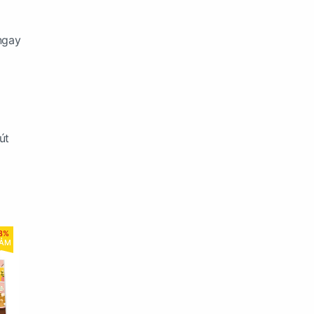
ngay
út
8%
IẢM