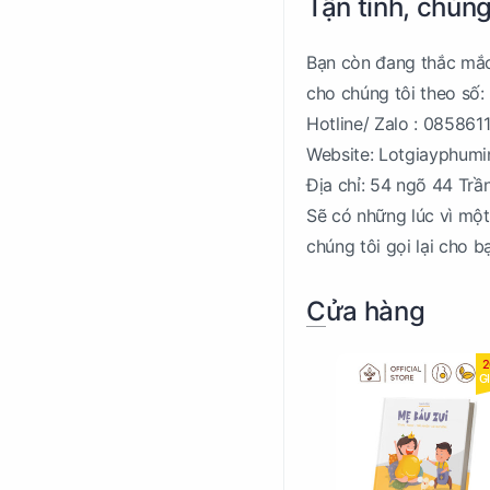
Tận tình, chúng
Bạn còn đang thắc mắc 
cho chúng tôi theo số:
Hotline/ Zalo : 085861
Website: Lotgiayphum
Địa chỉ: 54 ngõ 44 Trầ
Sẽ có những lúc vì một
chúng tôi gọi lại cho b
Cửa hàng
2
G