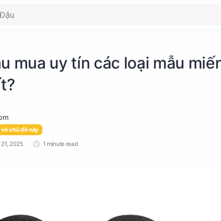
âu mua uy tín các loại mẫu miế
ất?
 về chủ đề này
1 minute read