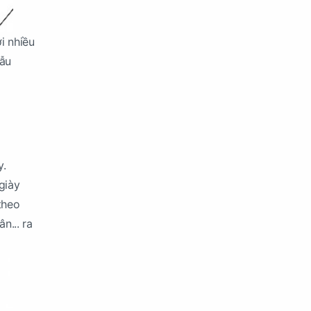
i nhiều
mẫu
y.
giày
theo
n... ra